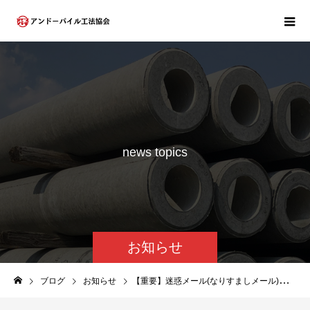
n
e
w
s
t
o
p
i
c
s
お知らせ
ブログ
お知らせ
【重要】迷惑メール(なりすましメール)に関するお詫びと注意喚起