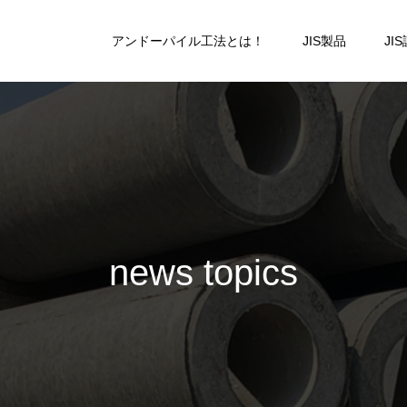
アンドーパイル工法とは！
JIS製品
JI
n
e
w
s
t
o
p
i
c
s