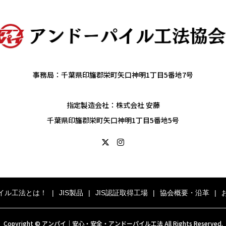
事務局：千葉県印旛郡栄町矢口神明1丁目5番地7号
指定製造会社：株式会社 安藤
千葉県印旛郡栄町矢口神明1丁目5番地5号
イル工法とは！
JIS製品
JIS認証取得工場
協会概要・沿革
Copyright © アンパイ｜安心・安全・アンドーパイル工法 All Rights Reserved.