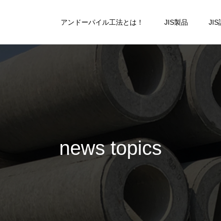
アンドーパイル工法とは！
JIS製品
JI
n
e
w
s
t
o
p
i
c
s