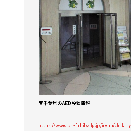
▼千葉県のAED設置情報
https://www.pref.chiba.lg.jp/iryou/chiikii